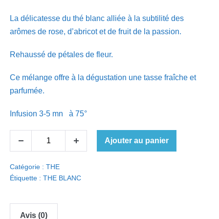
La délicatesse du thé blanc alliée à la subtilité des
arômes de rose, d’abricot et de fruit de la passion.
Rehaussé de pétales de fleur.
Ce mélange offre à la dégustation une tasse fraîche et
parfumée.
Infusion 3-5 mn à 75°
quantité
Ajouter au panier
Decrease
Increase
de
quantity
quantity
303-
Catégorie :
THE
THÉ
Étiquette :
THE BLANC
BLANC
AROMATISEPASSION
DE
Avis (0)