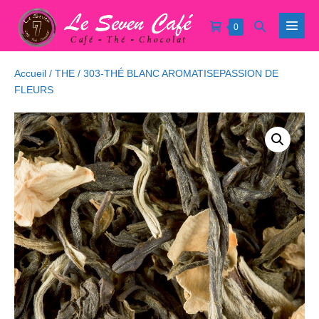
Sauter
Panier
Basculer
Éléments
0
au
bascul
dans
d’achat
la
contenu
le
le
menu
recherche
panier
Accueil
/
THE
/ 303-THÉ BLANC AROMATISEPASSION DE
FLEURS