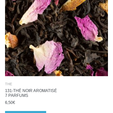
THE
131-THÉ NOIR AROMATISÉ
7 PARFUMS
6,50
€